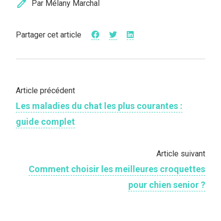
edit
Par Mélany Marchal
Partager cet article
Article précédent
Les maladies du chat les plus courantes :
guide complet
Article suivant
Comment choisir les meilleures croquettes
pour chien senior ?