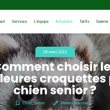
eil
Services
L'équipe
Actualités
Tarifs
Galerie
28 mars 2023
omment choisir l
leures croquettes
chien senior ?
bookmark_border
edit
Chien, Senior
Mélany Marchal