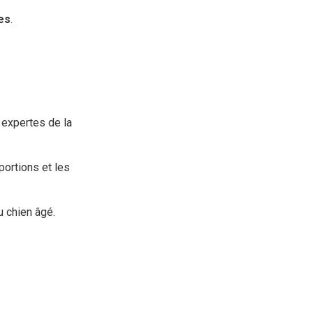
es
.
 expertes de la
portions et les
u chien âgé.