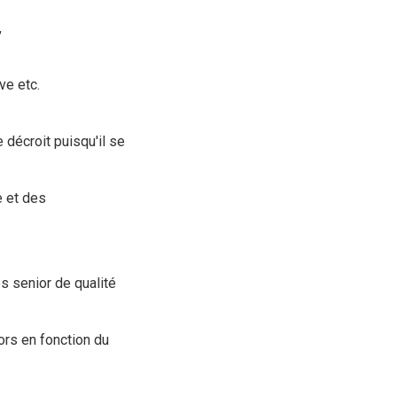
,
ve etc.
décroit puisqu'il se
e et des
s senior de qualité
ors en fonction du