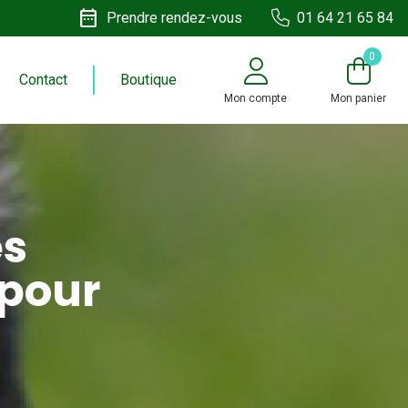
date_range
Prendre rendez-vous
01 64 21 65 84
0
Contact
Boutique
Mon compte
Mon panier
es
 pour