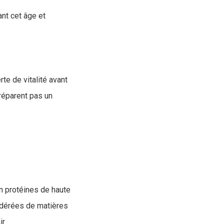
ant cet âge et
te de vitalité avant
 réparent pas un
en protéines de haute
odérées de matières
ir