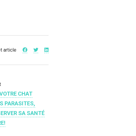
t article
t
 VOTRE CHAT
S PARASITES,
SERVER SA SANTÉ
E!