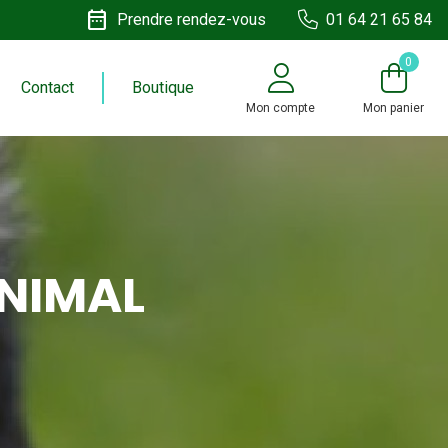
date_range
Prendre rendez-vous
01 64 21 65 84
0
Contact
Boutique
Mon compte
Mon panier
ANIMAL