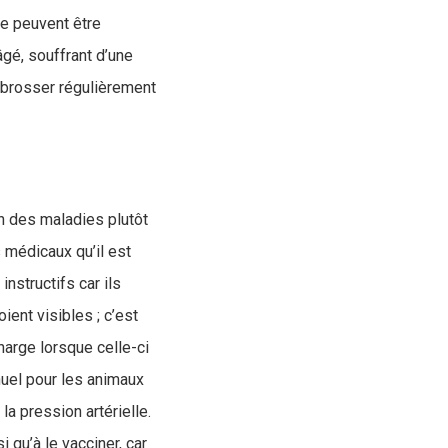
ne peuvent être
gé, souffrant d’une
: brosser régulièrement
on des maladies plutôt
 médicaux qu’il est
nstructifs car ils
ent visibles ; c’est
harge lorsque celle-ci
uel pour les animaux
a pression artérielle.
i qu’à le vacciner, car