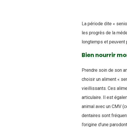
La période dite « senio
les progrès de la médec
longtemps et peuvent p
Bien nourrir m
Prendre soin de son an
choisir un aliment « s
vieillissants. Ces ali
articulaire. Il est éga
animal avec un CMV (co
dentaires sont fréquent
l’origine d’une parodon