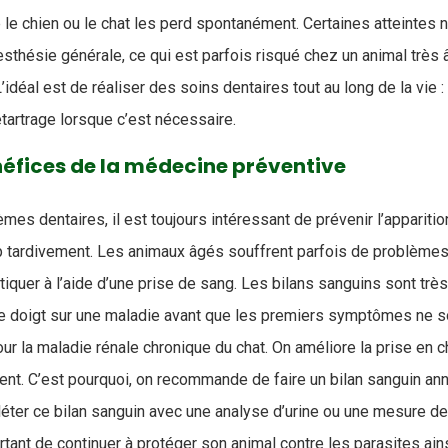
le chien ou le chat les perd spontanément. Certaines atteintes 
thésie générale, ce qui est parfois risqué chez un animal très â
’idéal est de réaliser des soins dentaires tout au long de la vie 
détartrage lorsque c’est nécessaire.
néfices de la médecine préventive
es dentaires, il est toujours intéressant de prévenir l’appariti
p tardivement. Les animaux âgés souffrent parfois de problèmes
quer à l’aide d’une prise de sang. Les bilans sanguins sont très i
e doigt sur une maladie avant que les premiers symptômes ne soi
our la maladie rénale chronique du chat. On améliore la prise en c
t. C’est pourquoi, on recommande de faire un bilan sanguin ann
éter ce bilan sanguin avec une analyse d’urine ou une mesure de l
ortant de continuer à protéger son animal contre les parasites ains