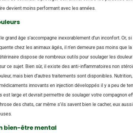
re devient moins performant avec les années.
ouleurs
e grand âge s’accompagne inexorablement d’un inconfort. Or, si 
quente chez les animaux âgés, il n’en demeure pas moins que la 
vétérinaire dispose de nombreux outils pour soulager les douleu
ur ce sujet. Bien sûr, il existe des anti-inflammatoires non sté
uleur, mais bien d’autres traitements sont disponibles. Nutrition,
médicaments innovants en injection développés il y a peu de tem
s est large et devrait permettre de soulager votre compagnon eff
hrose des chats, car même s’ils savent bien le cacher, eux aussi
reuses.
n bien-être mental