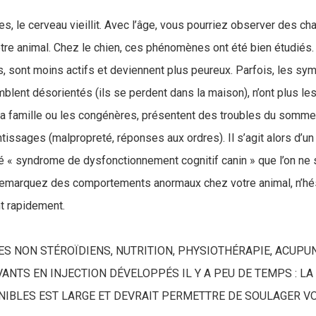
, le cerveau vieillit. Avec l’âge, vous pourriez observer des 
e animal. Chez le chien, ces phénomènes ont été bien étudiés. À
s, sont moins actifs et deviennent plus peureux. Parfois, les s
blent désorientés (ils se perdent dans la maison), n’ont plus l
 famille ou les congénères, présentent des troubles du sommeil
tissages (malpropreté, réponses aux ordres). Il s’agit alors d’un
« syndrome de dysfonctionnement cognitif canin » que l’on ne sa
remarquez des comportements anormaux chez votre animal, n’hés
ant rapidement.
S NON STÉROÏDIENS, NUTRITION, PHYSIOTHÉRAPIE, ACUPU
NTS EN INJECTION DÉVELOPPÉS IL Y A PEU DE TEMPS : LA
NIBLES EST LARGE ET DEVRAIT PERMETTRE DE SOULAGER 