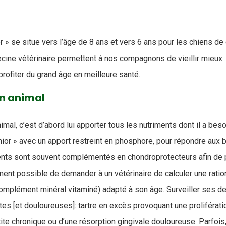
r » se situe vers l’âge de 8 ans et vers 6 ans pour les chiens d
ine vétérinaire permettent à nos compagnons de vieillir mieux : 
rofiter du grand âge en meilleure santé.
on animal
imal, c’est d’abord lui apporter tous les nutriments dont il a b
enior » avec un apport restreint en phosphore, pour répondre aux
ments sont souvent complémentés en chondroprotecteurs afin de 
lement possible de demander à un vétérinaire de calculer une rat
mplément minéral vitaminé) adapté à son âge. Surveiller ses de
es [et douloureuses]: tartre en excès provoquant une proliférati
tite chronique ou d’une résorption gingivale douloureuse. Parfois