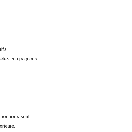
ifs.
fidèles compagnons
portions
sont
érieure.