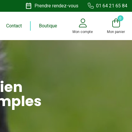
date_range
Prendre rendez-vous
01 64 21 65 84
0
Contact
Boutique
Mon compte
Mon panier
ien
emples