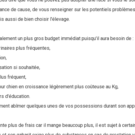
sance de cause, de vous renseigner sur les potentiels problèmes
s aussi de bien choisir l'élevage.
alement un plus gros budget immédiat puisqu'il aura besoin de :
rinaires plus fréquentes,
ion,
isation si souhaitée,
plus fréquent,
our chien en croissance légèrement plus coûteuse au Kg,
rs d'éducation.
lement abîmer quelques unes de vos possessions durant son app
te plus de frais car il mange beaucoup plus, il est sujet à certai
fs et son gabarit exige plus de substances en cas de prestation vé