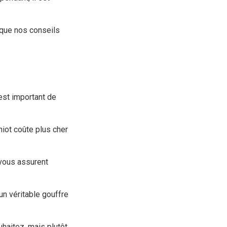
i que nos conseils
est important de
hiot coûte plus cher
 vous assurent
un véritable gouffre
uhaitez, mais plutôt