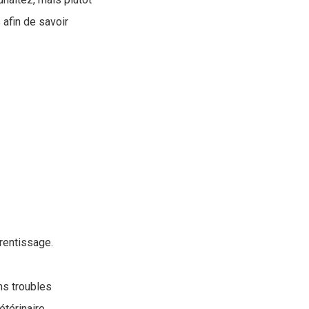
 afin de savoir
rentissage.
ns troubles
térinaire.