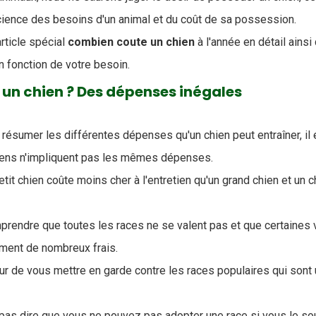
cience des besoins d'un animal et du coût de sa possession.
rticle spécial
combien coute un chien
à l'année en détail ains
n fonction de votre besoin.
un chien ? Des dépenses inégales
ésumer les différentes dépenses qu'un chien peut entraîner, il 
hiens n'impliquent pas les mêmes dépenses.
etit chien coûte moins cher à l'entretien qu'un grand chien et un c
mprendre que toutes les races ne se valent pas et que certaines
ent de nombreux frais.
œur de vous mettre en garde contre les races populaires qui sont 
t pas dire que vous ne pouvez pas adopter une race si vous le so