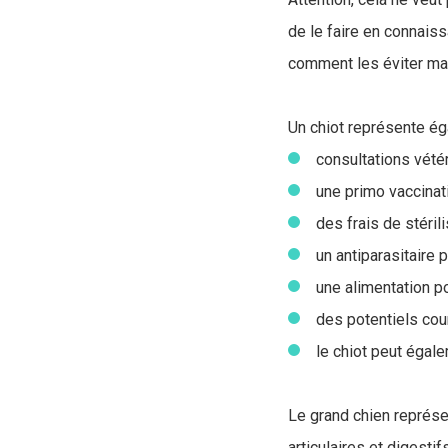
de le faire en connais
comment les éviter mai
Un chiot représente ég
consultations vété
une primo vaccinat
des frais de stéril
un antiparasitaire 
une alimentation p
des potentiels cou
le chiot peut éga
Le grand chien représen
articulaires et digesti