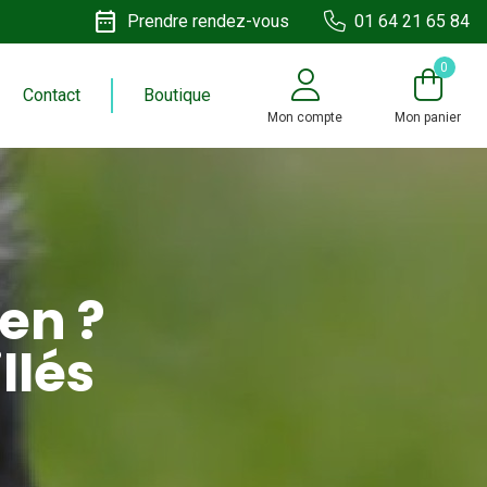
date_range
Prendre rendez-vous
01 64 21 65 84
0
Contact
Boutique
Mon compte
Mon panier
en ?
llés